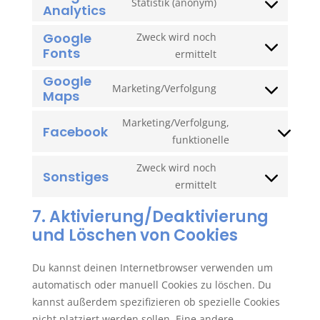
Statistik (anonym)
Analytics
service
Consent
wordpress
to
Google
Zweck wird noch
service
Fonts
Consent
ermittelt
google-
to
Google
analytics
service
Marketing/Verfolgung
Maps
Consent
google-
to
fonts
Marketing/Verfolgung,
Facebook
service
Consent
funktionelle
google-
to
maps
Zweck wird noch
service
Sonstiges
Consent
ermittelt
facebook
to
7. Aktivierung/Deaktivierung
service
und Löschen von Cookies
sonstiges
Du kannst deinen Internetbrowser verwenden um
automatisch oder manuell Cookies zu löschen. Du
kannst außerdem spezifizieren ob spezielle Cookies
nicht platziert werden sollen. Eine andere